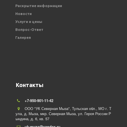
Раскрытие информации
Новости
Услуги и цены
Вопрос-Ответ
Галерея
Контакты
+7-950-901-11-42
ООО "УК Северная Мыза"
,
Тульская обл., МО г. Т
ула
,
д. Мыза, мкр. Северная Мыза
,
ул. Героя России Р
ындина
,
д. 6
,
кв. 57
uk-myza@yandex.ru