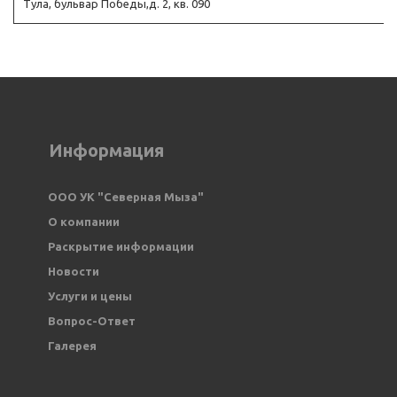
Тула, бульвар Победы,д. 2, кв. 090
Информация
ООО УК "Северная Мыза" 
О компании
Раскрытие информации
Новости
Услуги и цены
Вопрос-Ответ
Галерея